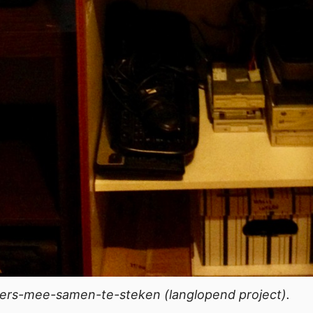
s-mee-samen-te-steken (langlopend project).