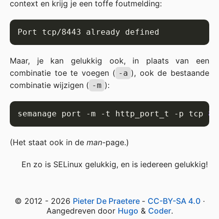
context en krijg je een toffe foutmelding:
Maar, je kan gelukkig ook, in plaats van een
combinatie toe te voegen (
), ook de bestaande
-a
combinatie wijzigen (
):
-m
semanage port -m -t http_port_t -p tcp 
84
(Het staat ook in de
man
-page.)
En zo is SELinux gelukkig, en is iedereen gelukkig!
© 2012 - 2026
Pieter De Praetere
-
CC-BY-SA 4.0
·
Aangedreven door
Hugo
&
Coder
.