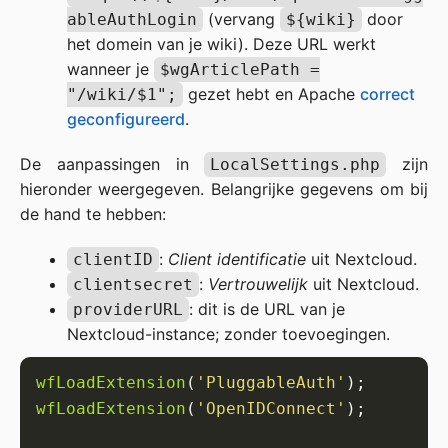
(vervang
door
ableAuthLogin
${wiki}
het domein van je wiki). Deze URL werkt
wanneer je
$wgArticlePath =
gezet hebt en Apache
correct
"/wiki/$1";
geconfigureerd
.
De aanpassingen in
zijn
LocalSettings.php
hieronder weergegeven. Belangrijke gegevens om bij
de hand te hebben:
:
Client identificatie
uit Nextcloud.
clientID
:
Vertrouwelijk
uit Nextcloud.
clientsecret
: dit is de URL van je
providerURL
Nextcloud-instance; zonder toevoegingen.
wfLoadExtension
(
'PluggableAuth'
wfLoadExtension
(
'OpenIDConnect'