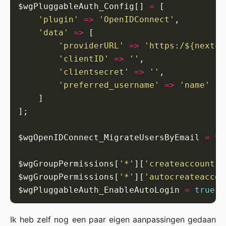
$wgPluggableAuth_Config[] 
=
'plugin'
=>
'OpenIDConnect'
'data'
=>
'providerURL'
=>
'https:/${nextcl
'clientID'
=>
''
'clientsecret'
=>
''
'preferred_username'
=>
'name'
$wgOpenIDConnect_MigrateUsersByEmail 
=
tr
$wgGroupPermissions[
'*'
][
'createaccount'
]
$wgGroupPermissions[
'*'
][
'autocreateaccou
$wgPluggableAuth_EnableAutoLogin 
=
true
; 
Ik heb zelf nog een paar eigen aanpassingen gedaan