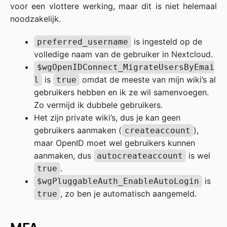
voor een vlottere werking, maar dit is niet helemaal
noodzakelijk.
is ingesteld op de
preferred_username
volledige naam van de gebruiker in Nextcloud.
$wgOpenIDConnect_MigrateUsersByEmai
is
omdat de meeste van mijn wiki’s al
l
true
gebruikers hebben en ik ze wil samenvoegen.
Zo vermijd ik dubbele gebruikers.
Het zijn private wiki’s, dus je kan geen
gebruikers aanmaken (
),
createaccount
maar OpenID moet wel gebruikers kunnen
aanmaken, dus
is wel
autocreateaccount
.
true
is
$wgPluggableAuth_EnableAutoLogin
, zo ben je automatisch aangemeld.
true