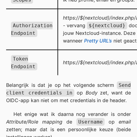
https://${nextcloud}/index.php
- vervang
doo
Authorization
${nextcloud}
jouw Nextcloud-instance. Deze 
Endpoint
wanneer
Pretty URL’s
niet geacti
Token
https://${nextcloud}/index.php
Endpoint
Belangrijk is dat je op het volgende scherm
Send
op
Body
zet, want de
client credentials in
OIDC-app kan niet om met credentials in de header.
Het enige wat ik daarna nog verander is onder
Attribute/Role mapping
de
op
email
Username
zetten; maar dat is een persoonlijke keuze (beide
instellingen werken).